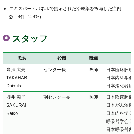
エキスパートパネルで提示された治療薬を投与した症例
数 4件（4.4%）
スタッフ
氏名
役職
職種
高張 大亮
センター長
医師
日本臨床腫瘍
TAKAHARI
日本内科学会
Daisuke
日本消化器病
櫻井 麗子
副センター長
医師
日本臨床腫瘍
SAKURAI
日本がん治療
Reiko
日本内科学会
呼吸器学会 
日本呼吸器内