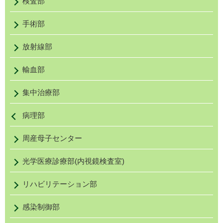
検査部
Takahiro
小池 正純
医員
医師
手術部
KOIKE
(シニアレジデント)
放射線部
Masazumi
𣘺本 皇基
医員
医師
輸血部
HASHIMOTO
(シニアレジデント)
集中治療部
Kouki
栗原 康哲
主任臨床検査技師
臨床検査技師
日本
病理部
KURIBARA
日本
周産母子センター
Yasunori
小野里 香織
臨床検査技師
日本
光学医療診療部(内視鏡検査室)
ONOSATO
日本
リハビリテーション部
Kaori
星川 里美
臨床検査技師
日本
感染制御部
HOSHIKAWA
日本