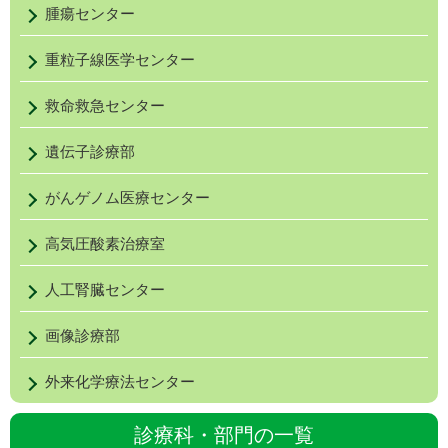
腫瘍センター
Satomi
吉田 玲佳
臨床検査技師
日本
重粒子線医学センター
YOSHIDA
救命救急センター
Reika
後藤 優典
臨床検査技師
日本
遺伝子診療部
GOTO
日本
がんゲノム医療センター
Yusuke
竹渕 友弥
臨床検査技師
日本
高気圧酸素治療室
TAKEBUCHI
日本
人工腎臓センター
Tomoya
竹股 涼
臨床検査技師
日本
画像診療部
TAKEMATA
外来化学療法センター
Ryo
浅海 瑞歩
臨床検査技師
日本
診療科・部門の一覧