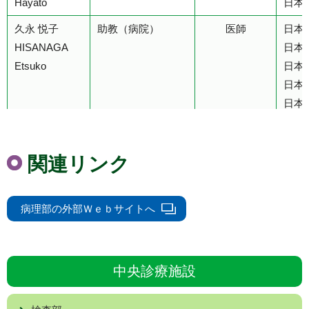
Hayato
日本
久永 悦子
助教（病院）
医師
日本
HISANAGA
日本
Etsuko
日本
日本
日本
日本
中島 希
医員
医師
日本
関連リンク
NAKAJIMA
Nozomi
病理部の外部Ｗｅｂサイトへ
齋藤 恵実
医員
歯科医師
SAITO
Emi
中央診療施設
白倉 貴洋
助教（病院）
医師
日本
SHIRAKURA
日本