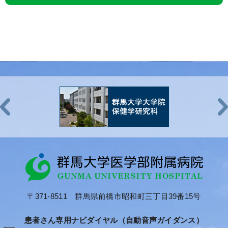
ASAUMI
Mizuho
金井 葉奈
臨床検査技師
日本
KANAI
Hana
山本 育美
病棟クラーク
YAMAMOTO
Ikumi
〒371-8511 群馬県前橋市昭和町三丁目39番15号
患者さん専用ナビダイヤル（自動音声ガイダンス）