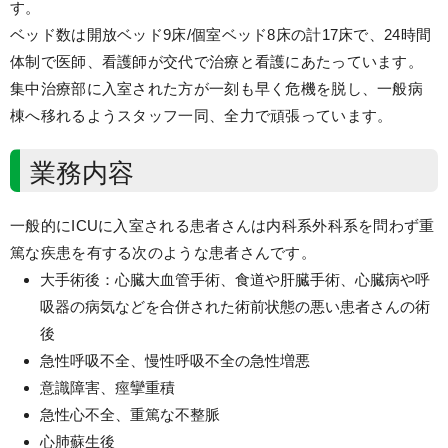
す。
ベッド数は開放ベッド9床/個室ベッド8床の計17床で、24時間
体制で医師、看護師が交代で治療と看護にあたっています。
集中治療部に入室された方が一刻も早く危機を脱し、一般病
棟へ移れるようスタッフ一同、全力で頑張っています。
業務内容
一般的にICUに入室される患者さんは内科系外科系を問わず重
篤な疾患を有する次のような患者さんです。
大手術後：心臓大血管手術、食道や肝臓手術、心臓病や呼
吸器の病気などを合併された術前状態の悪い患者さんの術
後
急性呼吸不全、慢性呼吸不全の急性増悪
意識障害、痙攣重積
急性心不全、重篤な不整脈
心肺蘇生後