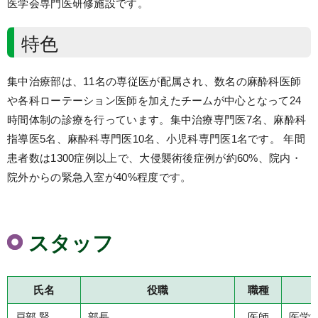
医学会専門医研修施設です。
特色
集中治療部は、11名の専従医が配属され、数名の麻酔科医師
や各科ローテーション医師を加えたチームが中心となって24
時間体制の診療を行っています。集中治療専門医7名、麻酔科
指導医5名、麻酔科専門医10名、小児科専門医1名です。 年間
患者数は1300症例以上で、大侵襲術後症例が約60%、院内・
院外からの緊急入室が40%程度です。
スタッフ
氏名
役職
職種
戸部 賢
部長
医師
医学