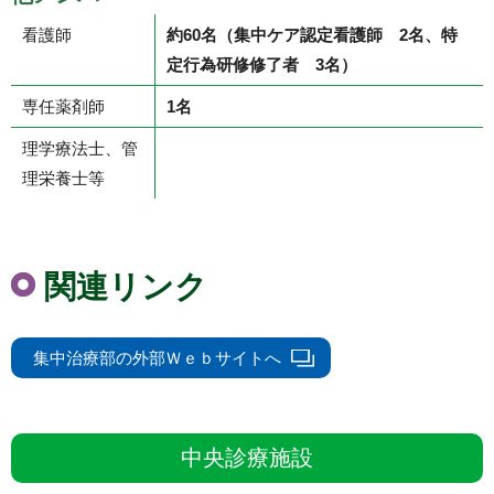
TAKEMAE
病院講師
日本
看護師
Akihito
約60名（集中ケア認定看護師 2名、特
日本
定行為研修修了者 3名）
麻酔
日本
専任薬剤師
1名
日本
理学療法士、管
日本周
理栄養士等
合格
NBE認
日本
日本
関連リンク
日本
神山 彩
非常勤医師
医師
日本
集中治療部の外部Ｗｅｂサイトへ
KAMIYAMA
麻酔
（地域医療臨床研究センター）
Aya
日本
大高 麻衣子
助教
医師
日本
中央診療施設
OTAKA
日本
(感染制御部)