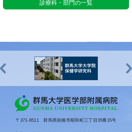
診療科・部門の一覧
日本
南雲 航
助教（病院）
医師
日本
NAGUMO
麻酔
Wataru
日本周
合格
正田 望
助教（病院）
医師
日本
SHODA
麻酔
Nozomi
日本周
合格
他、医員数名、各科ローテーション医員数名
〒371-8511 群馬県前橋市昭和町三丁目39番15号