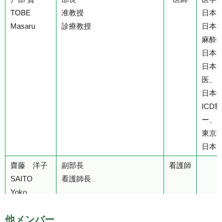
TOBE
准教授
日本
Masaru
診療教授
日本
麻酔
日本
日本
医、
日本
IC
ー、
東京
日本
齋藤 洋子
副部長
看護師
SAITO
看護師長
Yoko
竹前 彰人
副部長
医師
医学
他メンバー