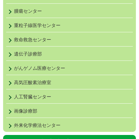
麻酔
腫瘍センター
佐々木 佑輔
助教（病院）
医師
日本
SASAKI
重粒子線医学センター
麻酔
Yusuke
日本
救命救急センター
日本
日本周
遺伝子診療部
合格
日本
がんゲノム医療センター
ース
高気圧酸素治療室
諸田 潤一郎
助教（病院）
医師
日本
MOROTA
日本
人工腎臓センター
Junichiro
講師
画像診療部
樺澤 洋治
助教
医師
日本
KABASAWA
日本
外来化学療法センター
Yoji
麻酔