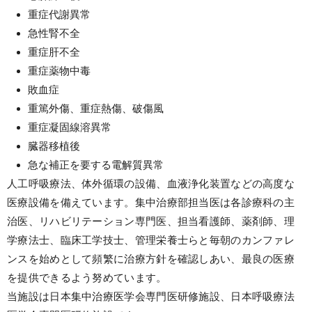
重症代謝異常
急性腎不全
重症肝不全
重症薬物中毒
敗血症
重篤外傷、重症熱傷、破傷風
重症凝固線溶異常
臓器移植後
急な補正を要する電解質異常
人工呼吸療法、体外循環の設備、血液浄化装置などの高度な
医療設備を備えています。集中治療部担当医は各診療科の主
治医、リハビリテーション専門医、担当看護師、薬剤師、理
学療法士、臨床工学技士、管理栄養士らと毎朝のカンファレ
ンスを始めとして頻繁に治療方針を確認しあい、最良の医療
を提供できるよう努めています。
当施設は日本集中治療医学会専門医研修施設、日本呼吸療法