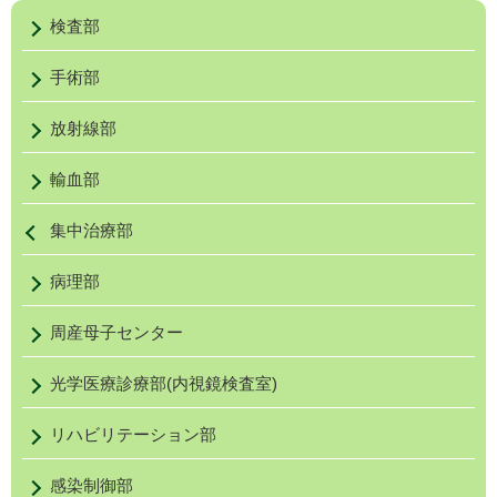
Maiko
麻酔
検査部
日本
手術部
鈴木 景子
助教
医師
医学
SUZUKI
農学
放射線部
Keiko
日本
日本
輸血部
麻酔
集中治療部
日本
日本周
病理部
合格
NBE認
周産母子センター
日本
光学医療診療部(内視鏡検査室)
日本
鯉淵 郁也
助教
医師
医学
リハビリテーション部
KOIBUCHI
日本
Ikuya
感染制御部
日本