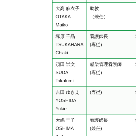
大高 麻衣子
助教
OTAKA
（兼任）
Maiko
塚原 千晶
看護師長
TSUKAHARA
(専従)
Chiaki
須田 崇文
感染管理看護師
SUDA
(専従)
Takafumi
吉田 ゆきえ
(専従)
YOSHIDA
Yukie
大嶋 圭子
看護師長
OSHIMA
(兼任)