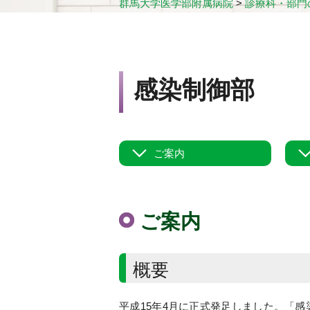
群馬大学医学部附属病院
>
診療科・部門
感染制御部
ご案内
ご案内
概要
平成15年4月に正式発足しました。「