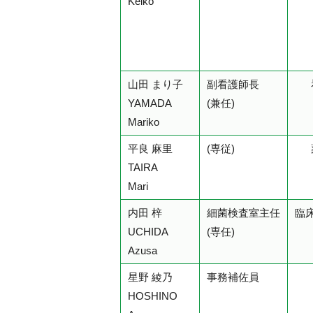
Keiko
山田 まり子
副看護師長
YAMADA
(兼任)
Mariko
平良 麻里
(専従)
TAIRA
Mari
内田 梓
細菌検査室主任
臨
UCHIDA
(専任)
Azusa
星野 綾乃
事務補佐員
HOSHINO