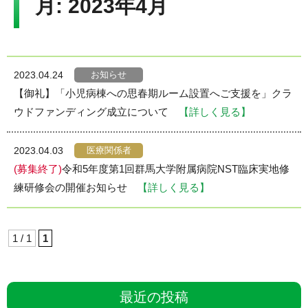
月:
2023年4月
Language
▼
文字サイズ
お知らせ
2023.04.24
【御礼】「小児病棟への思春期ルーム設置へご支援を」クラ
ウドファンディング成立について
【詳しく見る】
医療関係者
2023.04.03
(募集終了)
令和5年度第1回群馬大学附属病院NST臨床実地修
練研修会の開催お知らせ
【詳しく見る】
1 / 1
1
最近の投稿