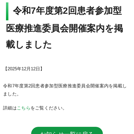
Language
令和7年度第2回患者参加型
▼
文字サイズ
医療推進委員会開催案内を掲
載しました
【
2025年12月12日
】
令和7年度第2回患者参加型医療推進委員会開催案内を掲載し
ました。
詳細は
こちら
をご覧ください。