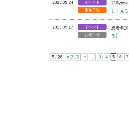
イベント
2025.09.24
群⾺⼤学
重粒子線
しく見る
イベント
2025.09.17
患者参
お知らせ
る】
5 / 26
« 先頭
«
...
3
4
5
6
7